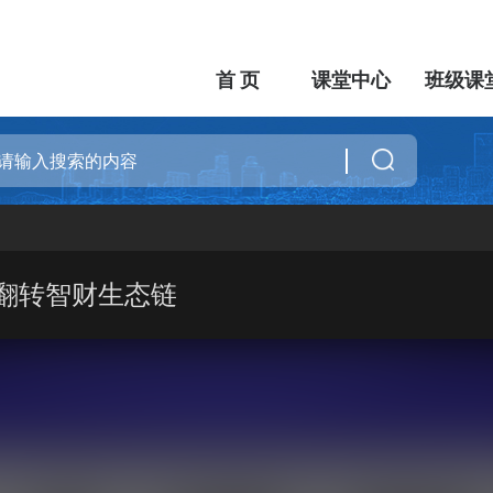
首 页
课堂中心
班级课
：翻转智财生态链